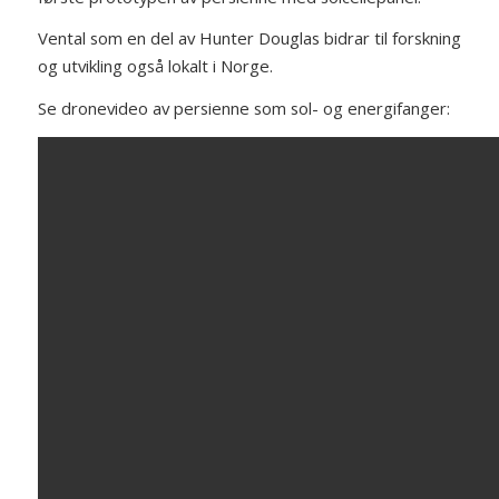
Vental som en del av Hunter Douglas bidrar til forskning
og utvikling også lokalt i Norge.
Se dronevideo av persienne som sol- og energifanger: