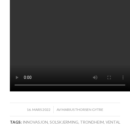
/
16. MARS 2022
AV
MARIUS THORSEN GYTRE
TAGS:
INNOVASJON
,
SOLSKJERMING
,
TRONDHEIM
,
VENTAL