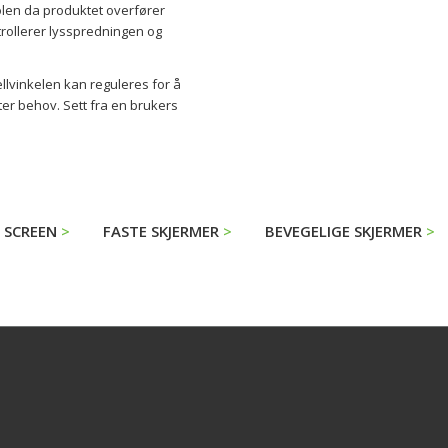
olen da produktet overfører
trollerer lysspredningen og
lvinkelen kan reguleres for å
tter behov. Sett fra en brukers
P SCREEN
FASTE SKJERMER
BEVEGELIGE SKJERMER