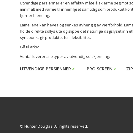
Utvendige persienner er en effektiv måte å skjerme seg mot s
minimalt med varme til innemiljøet samtidig som produktet kon
fjerner blending.
Lamellene kan heves og senkes avhengig av værforhold. Lamel
holde direkte sollys ute og slippe det naturlige dagslyset inn e
synspunkt gir produktet full fleksibilitet.
Gå til arkiv
Vental leverer alle typer av utvendig solskjerming:
UTVENDIGE PERSIENNER
PRO SCREEN
ZI
© Hunter Douglas. All rights reserved.