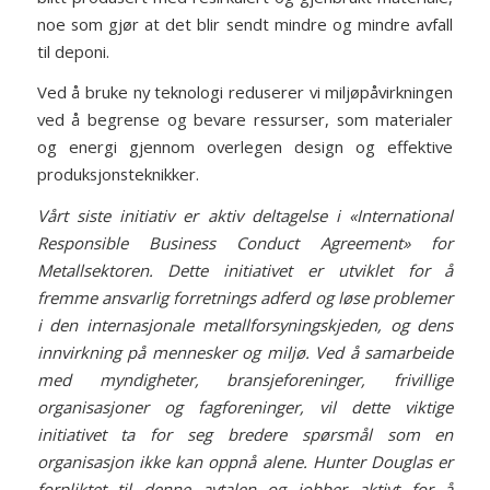
noe som gjør at det blir sendt mindre og mindre avfall
til deponi.
Ved å bruke ny teknologi reduserer vi miljøpåvirkningen
ved å begrense og bevare ressurser, som materialer
og energi gjennom overlegen design og effektive
produksjonsteknikker.
Vårt siste initiativ er aktiv deltagelse i «International
Responsible Business Conduct Agreement» for
Metallsektoren. Dette initiativet er utviklet for å
fremme ansvarlig forretnings adferd og løse problemer
i den internasjonale metallforsyningskjeden, og dens
innvirkning på mennesker og miljø. Ved å samarbeide
med myndigheter, bransjeforeninger, frivillige
organisasjoner og fagforeninger, vil dette viktige
initiativet ta for seg bredere spørsmål som en
organisasjon ikke kan oppnå alene. Hunter Douglas er
forpliktet til denne avtalen og jobber aktivt for å