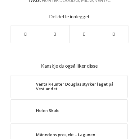
TAGS:
HUNTER DOUGLAS
,
MILJØ
,
VENTAL
Del dette innlegget
Kanskje du også liker disse
Vental/Hunter Douglas styrker laget på
Vestlandet
Holen Skole
Månedens prosjekt – Lagunen